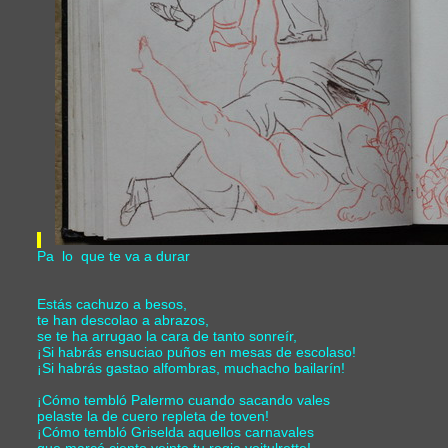
Pa lo que te va a durar
Estás cachuzo a besos,
te han descolao a abrazos,
se te ha arrugao la cara de tanto sonreír,
¡Si habrás ensuciao puños en mesas de escolaso!
¡Si habrás gastao alfombras, muchacho bailarín!
¡Cómo tembló Palermo cuando sacando vales
pelaste la de cuero repleta de toven!
¡Cómo tembló Griselda aquellos carnavales
que marcó ciento veinte tu regia voitulrette!