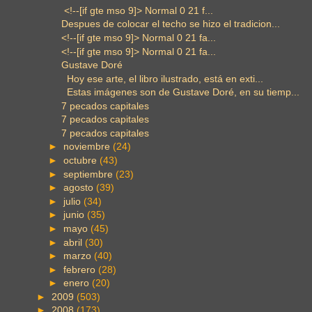
<!--[if gte mso 9]> Normal 0 21 f...
Despues de colocar el techo se hizo el tradicion...
<!--[if gte mso 9]> Normal 0 21 fa...
<!--[if gte mso 9]> Normal 0 21 fa...
Gustave Doré
Hoy ese arte, el libro ilustrado, está en exti...
Estas imágenes son de Gustave Doré, en su tiemp...
7 pecados capitales
7 pecados capitales
7 pecados capitales
►
noviembre
(24)
►
octubre
(43)
►
septiembre
(23)
►
agosto
(39)
►
julio
(34)
►
junio
(35)
►
mayo
(45)
►
abril
(30)
►
marzo
(40)
►
febrero
(28)
►
enero
(20)
►
2009
(503)
►
2008
(173)