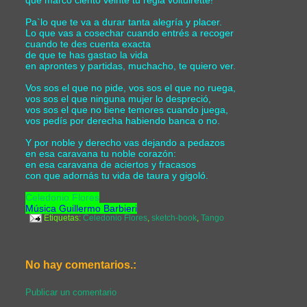
Pa`lo que te va a durar tanta alegría y placer.
Lo que vas a cosechar cuando entrés a recoger
cuando te des cuenta exacta
de que te has gastao la vida
en aprontes y partidas, muchacho, te quiero ver.
Vos sos el que no pide, vos sos el que no ruega,
vos sos el que ninguna mujer lo despreció,
vos sos el que no tiene temores cuando juega,
vos pedís por derecha habiendo banca o no.
Y por noble y derecho vas dejando a pedazos
en esa caravana tu noble corazón:
en esa caravana de aciertos y fracasos
con que adornás tu vida de taura y gigoló.
Celedonio Flores
Música Guillermo Barbieri
Etiquetas:
Celedonio Flores
,
sketch-book
,
Tango
No hay comentarios.:
Publicar un comentario