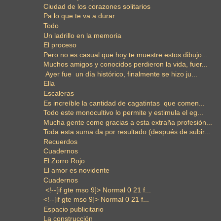
Ciudad de los corazones solitarios
Pa lo que te va a durar
Todo
Un ladrillo en la memoria
El proceso
Pero no es casual que hoy te muestre estos dibujo...
Muchos amigos y conocidos perdieron la vida, fuer...
Ayer fue un día histórico, finalmente se hizo ju...
Ella
Escaleras
Es increíble la cantidad de cagatintas que comen...
Todo este monocultivo lo permite y estimula el eg...
Mucha gente come gracias a esta extraña profesión...
Toda esta suma da por resultado (después de subir...
Recuerdos
Cuadernos
El Zorro Rojo
El amor es novidente
Cuadernos
<!--[if gte mso 9]> Normal 0 21 f...
<!--[if gte mso 9]> Normal 0 21 f...
Espacio publicitario
La construcción