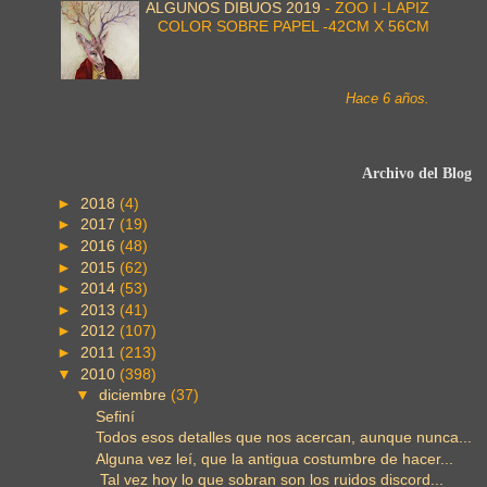
ALGUNOS DIBUOS 2019
-
ZOO I -LAPIZ
COLOR SOBRE PAPEL -42CM X 56CM
Hace 6 años.
Archivo del Blog
►
2018
(4)
►
2017
(19)
►
2016
(48)
►
2015
(62)
►
2014
(53)
►
2013
(41)
►
2012
(107)
►
2011
(213)
▼
2010
(398)
▼
diciembre
(37)
Sefiní
Todos esos detalles que nos acercan, aunque nunca...
Alguna vez leí, que la antigua costumbre de hacer...
Tal vez hoy lo que sobran son los ruidos discord...