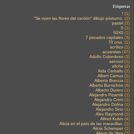
Etiquetas
!
(1)
"Se oyen las flores del cardón" dibujo póstumo.
(2)
´pastel
(3)
0
(1)
50X0
(1)
7 pecados capitales
(3)
70 cms.
(1)
acrílico
(1)
acuarelas
(47)
Adolfo Colombres
(3)
aerosol
(1)
afiche
(2)
Aida Carballo
(2)
Albert Camus
(1)
Alberto Breccia
(1)
Alberto Burnichón
(8)
Alberto Durero
(1)
Alejandra Pizarnik
(1)
Alejandro Crimi
(1)
Alejandro Dolina
(1)
Alejandro Sirio
(1)
Alex Raymond
(1)
Alfred Kubin
(4)
Alicia en el país de las maravillas.
(1)
Alicia Schemper
(1)
Alison de Vere
(2)